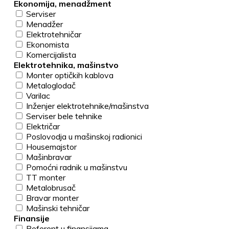
Ekonomija, menadžment
Serviser
Menadžer
Elektrotehničar
Ekonomista
Komercijalista
Elektrotehnika, mašinstvo
Monter optičkih kablova
Metaloglodač
Varilac
Inženjer elektrotehnike/mašinstva
Serviser bele tehnike
Električar
Poslovodja u mašinskoj radionici
Housemajstor
Mašinbravar
Pomoćni radnik u mašinstvu
TT monter
Metalobrusač
Bravar monter
Mašinski tehničar
Finansije
Referent u finansijama