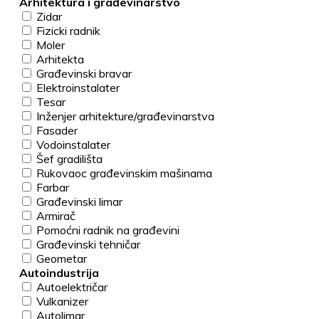
Arhitektura i građevinarstvo
Zidar
Fizicki radnik
Moler
Arhitekta
Građevinski bravar
Elektroinstalater
Tesar
Inženjer arhitekture/građevinarstva
Fasader
Vodoinstalater
Šef gradilišta
Rukovaoc građevinskim mašinama
Farbar
Građevinski limar
Armirač
Pomoćni radnik na građevini
Građevinski tehničar
Geometar
Autoindustrija
Autoelektričar
Vulkanizer
Autolimar