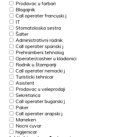
Prodavac u farbari
Blagajnik
Call operater francuski j
IT
Stomatoloska sestra
Šalter
Administrativni radnik
Call operater spanski j
Prehrambeni tehnolog
Operater/cashier u kladionici
Radnik u štampariji
Call operater nemacki j
Turisticki tehnicar
Asistent
Prodavac u veleprodaji
Sekretarica
Call operater bugarski j
Paker
Call operater arapski j
Maneken
Nocni cuvar
higijenicar