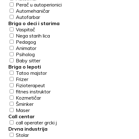
Perač u autoperionici
Automehaničar
Autofarbar
Briga o deci i starima
Vaspitač
Nega starih lica
Pedagog
Animator
Psiholog
Baby sitter
Briga o lepoti
Tatoo majstor
Frizer
Fizioterapeut
fitnes instruktor
Kozmetičar
Šminker
Maser
Call centar
call operater grcki j
Drvna industrija
Stolar