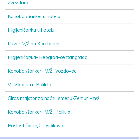
Zvezdara
Konobar/Šanker u hotelu
Higijeničar/ka u hotelu
Kuvar M/Ž na Karaburmi
Higijeničar/ka- Beograd-centar grada
Konobar/šanker- M/Ž=Voždovac
Viljuškarista- Palilula
Giros majstor za noćnu smenu-Zemun -m/ž
Konobar/šanker- M/Ž=Palilula
Poslastičar m/ž - Vidikovac