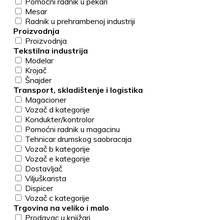
Pomoćni radnik u pekari
Mesar
Radnik u prehrambenoj industriji
Proizvodnja
Proizvodnja
Tekstilna industrija
Modelar
Krojač
Šnajder
Transport, skladištenje i logistika
Magacioner
Vozač d kategorije
Kondukter/kontrolor
Pomoćni radnik u magacinu
Tehnicar drumskog saobracaja
Vozač b kategorije
Vozač e kategorije
Dostavljač
Viljuškarista
Dispicer
Vozač c kategorije
Trgovina na veliko i malo
Prodavac u knjižari