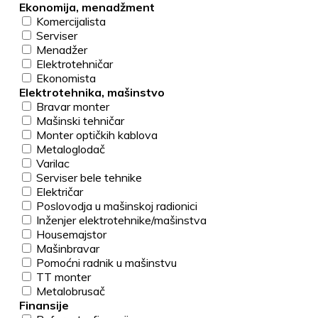
Ekonomija, menadžment
Komercijalista
Serviser
Menadžer
Elektrotehničar
Ekonomista
Elektrotehnika, mašinstvo
Bravar monter
Mašinski tehničar
Monter optičkih kablova
Metaloglodač
Varilac
Serviser bele tehnike
Električar
Poslovodja u mašinskoj radionici
Inženjer elektrotehnike/mašinstva
Housemajstor
Mašinbravar
Pomoćni radnik u mašinstvu
TT monter
Metalobrusač
Finansije