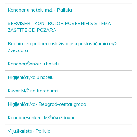
Konobar u hotelu m/ž - Palilula
SERVISER - KONTROLOR POSEBNIH SISTEMA
ZAŠTITE OD POŽARA
Radnica za pultom i usluživanje u poslastičarnici m/ž -
Zvezdara
Konobar/Šanker u hotelu
Higijeničar/ka u hotelu
Kuvar M/Ž na Karaburmi
Higijeničar/ka- Beograd-centar grada
Konobar/šanker- M/Ž=Voždovac
Viljuškarista- Palilula