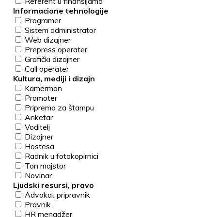
Referent u finansijama
Informacione tehnologije
Programer
Sistem administrator
Web dizajner
Prepress operater
Grafički dizajner
Call operater
Kultura, mediji i dizajn
Kamerman
Promoter
Priprema za štampu
Anketar
Voditelj
Dizajner
Hostesa
Radnik u fotokopirnici
Ton majstor
Novinar
Ljudski resursi, pravo
Advokat pripravnik
Pravnik
HR menadžer