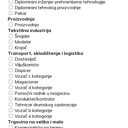
Diplomirani inženjer prehrambene tehnologije
Diplomirani tehnolog proizvodnje
Pekar
Proizvodnja
Proizvodnja
Tekstilna industrija
Šnajder
Modelar
Krojač
Transport, skladištenje i logistika
Dostavljač
Viljuškarista
Dispicer
Vozač c kategorije
Magacioner
Vozač d kategorije
Pomoćni radnik u magacinu
Kondukter/kontrolor
Tehnicar drumskog saobracaja
Vozač b kategorije
Vozač e kategorije
Trgovina na veliko i malo
Komercijalista na terenu