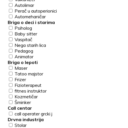
Autolimar
Perač u autoperionici
Automehaničar
Briga o deci i starima
Psiholog
Baby sitter
Vaspitač
Nega starih lica
Pedagog
Animator
Briga o lepoti
Maser
Tatoo majstor
Frizer
Fizioterapeut
fitnes instruktor
Kozmetičar
Šminker
Call centar
call operater grcki j
Drvna industrija
Stolar