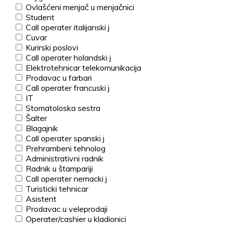
Ovlašćeni menjač u menjačnici
Student
Call operater italijanski j
Cuvar
Kurirski poslovi
Call operater holandski j
Elektrotehnicar telekomunikacija
Prodavac u farbari
Call operater francuski j
IT
Stomatoloska sestra
Šalter
Blagajnik
Call operater spanski j
Prehrambeni tehnolog
Administrativni radnik
Radnik u štampariji
Call operater nemacki j
Turisticki tehnicar
Asistent
Prodavac u veleprodaji
Operater/cashier u kladionici