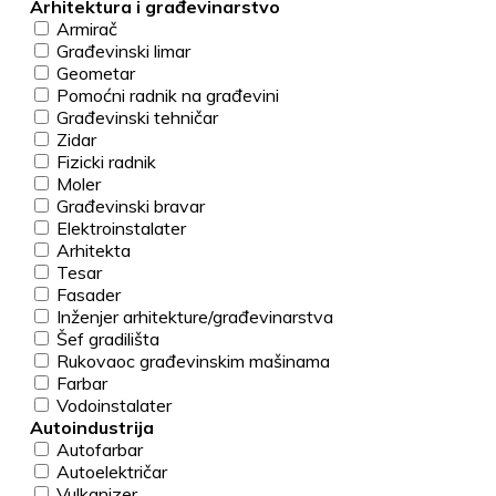
Arhitektura i građevinarstvo
Armirač
Građevinski limar
Geometar
Pomoćni radnik na građevini
Građevinski tehničar
Zidar
Fizicki radnik
Moler
Građevinski bravar
Elektroinstalater
Arhitekta
Tesar
Fasader
Inženjer arhitekture/građevinarstva
Šef gradilišta
Rukovaoc građevinskim mašinama
Farbar
Vodoinstalater
Autoindustrija
Autofarbar
Autoelektričar
Vulkanizer