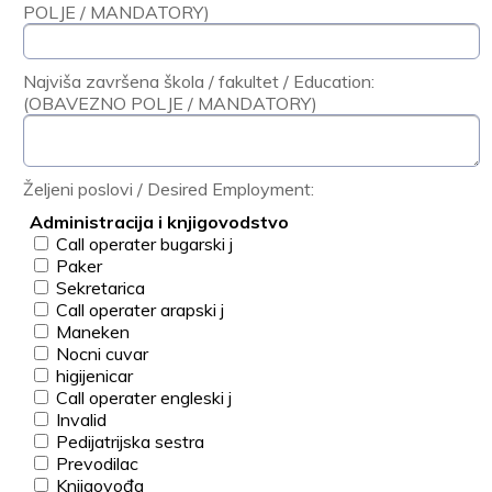
POLJE / MANDATORY)
Najviša završena škola / fakultet / Education:
(OBAVEZNO POLJE / MANDATORY)
Željeni poslovi / Desired Employment:
Administracija i knjigovodstvo
Call operater bugarski j
Paker
Sekretarica
Call operater arapski j
Maneken
Nocni cuvar
higijenicar
Call operater engleski j
Invalid
Pedijatrijska sestra
Prevodilac
Knjigovođa