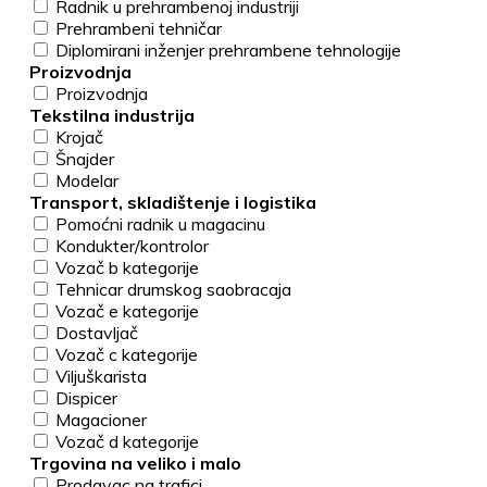
Radnik u prehrambenoj industriji
Prehrambeni tehničar
Diplomirani inženjer prehrambene tehnologije
Proizvodnja
Proizvodnja
Tekstilna industrija
Krojač
Šnajder
Modelar
Transport, skladištenje i logistika
Pomoćni radnik u magacinu
Kondukter/kontrolor
Vozač b kategorije
Tehnicar drumskog saobracaja
Vozač e kategorije
Dostavljač
Vozač c kategorije
Viljuškarista
Dispicer
Magacioner
Vozač d kategorije
Trgovina na veliko i malo
Prodavac na trafici