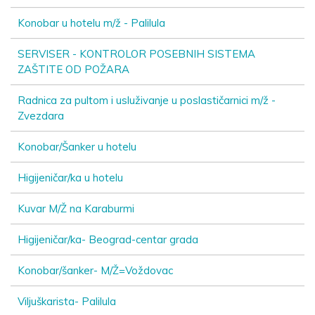
Konobar u hotelu m/ž - Palilula
SERVISER - KONTROLOR POSEBNIH SISTEMA
ZAŠTITE OD POŽARA
Radnica za pultom i usluživanje u poslastičarnici m/ž -
Zvezdara
Konobar/Šanker u hotelu
Higijeničar/ka u hotelu
Kuvar M/Ž na Karaburmi
Higijeničar/ka- Beograd-centar grada
Konobar/šanker- M/Ž=Voždovac
Viljuškarista- Palilula