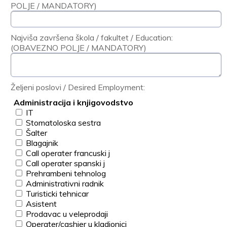
POLJE / MANDATORY)
Najviša završena škola / fakultet / Education:
(OBAVEZNO POLJE / MANDATORY)
Željeni poslovi / Desired Employment:
Administracija i knjigovodstvo
IT
Stomatoloska sestra
Šalter
Blagajnik
Call operater francuski j
Call operater spanski j
Prehrambeni tehnolog
Administrativni radnik
Turisticki tehnicar
Asistent
Prodavac u veleprodaji
Operater/cashier u kladionici