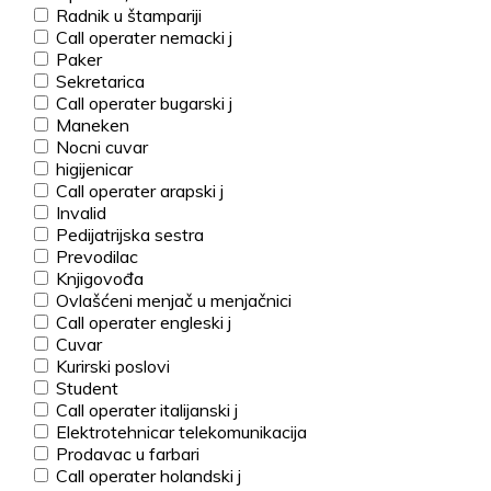
Radnik u štampariji
Call operater nemacki j
Paker
Sekretarica
Call operater bugarski j
Maneken
Nocni cuvar
higijenicar
Call operater arapski j
Invalid
Pedijatrijska sestra
Prevodilac
Knjigovođa
Ovlašćeni menjač u menjačnici
Call operater engleski j
Cuvar
Kurirski poslovi
Student
Call operater italijanski j
Elektrotehnicar telekomunikacija
Prodavac u farbari
Call operater holandski j