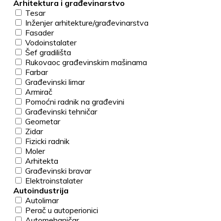
Arhitektura i građevinarstvo
Tesar
Inženjer arhitekture/građevinarstva
Fasader
Vodoinstalater
Šef gradilišta
Rukovaoc građevinskim mašinama
Farbar
Građevinski limar
Armirač
Pomoćni radnik na građevini
Građevinski tehničar
Geometar
Zidar
Fizicki radnik
Moler
Arhitekta
Građevinski bravar
Elektroinstalater
Autoindustrija
Autolimar
Perač u autoperionici
Automehaničar