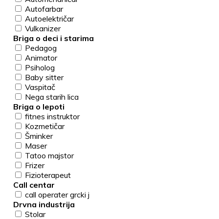
Autofarbar
Autoelektričar
Vulkanizer
Briga o deci i starima
Pedagog
Animator
Psiholog
Baby sitter
Vaspitač
Nega starih lica
Briga o lepoti
fitnes instruktor
Kozmetičar
Šminker
Maser
Tatoo majstor
Frizer
Fizioterapeut
Call centar
call operater grcki j
Drvna industrija
Stolar