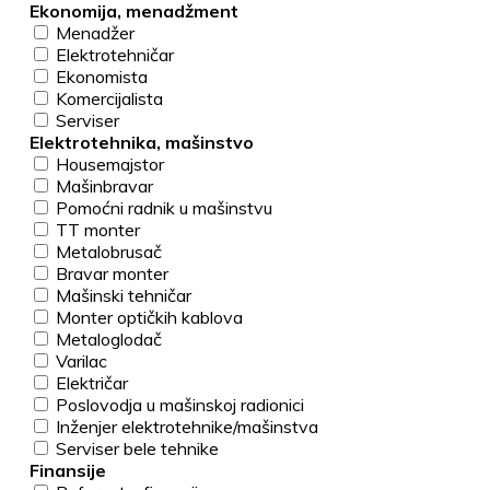
Ekonomija, menadžment
Menadžer
Elektrotehničar
Ekonomista
Komercijalista
Serviser
Elektrotehnika, mašinstvo
Housemajstor
Mašinbravar
Pomoćni radnik u mašinstvu
TT monter
Metalobrusač
Bravar monter
Mašinski tehničar
Monter optičkih kablova
Metaloglodač
Varilac
Električar
Poslovodja u mašinskoj radionici
Inženjer elektrotehnike/mašinstva
Serviser bele tehnike
Finansije