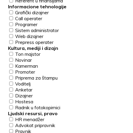
Referent u finansijama
Informacione tehnologije
Grafički dizajner
Call operater
Programer
Sistem administrator
Web dizajner
Prepress operater
Kultura, mediji i dizajn
Ton majstor
Novinar
Kamerman
Promoter
Priprema za štampu
Voditelj
Anketar
Dizajner
Hostesa
Radnik u fotokopirnici
Ljudski resursi, pravo
HR menadžer
Advokat pripravnik
Pravnik