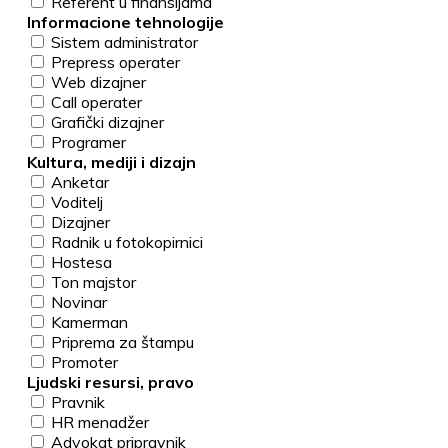
Referent u finansijama
Informacione tehnologije
Sistem administrator
Prepress operater
Web dizajner
Call operater
Grafički dizajner
Programer
Kultura, mediji i dizajn
Anketar
Voditelj
Dizajner
Radnik u fotokopirnici
Hostesa
Ton majstor
Novinar
Kamerman
Priprema za štampu
Promoter
Ljudski resursi, pravo
Pravnik
HR menadžer
Advokat pripravnik