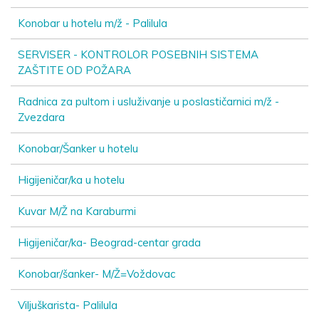
Konobar u hotelu m/ž - Palilula
SERVISER - KONTROLOR POSEBNIH SISTEMA
ZAŠTITE OD POŽARA
Radnica za pultom i usluživanje u poslastičarnici m/ž -
Zvezdara
Konobar/Šanker u hotelu
Higijeničar/ka u hotelu
Kuvar M/Ž na Karaburmi
Higijeničar/ka- Beograd-centar grada
Konobar/šanker- M/Ž=Voždovac
Viljuškarista- Palilula