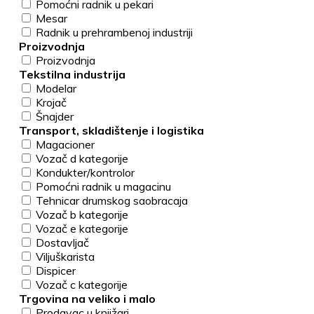
Pomoćni radnik u pekari
Mesar
Radnik u prehrambenoj industriji
Proizvodnja
Proizvodnja
Tekstilna industrija
Modelar
Krojač
Šnajder
Transport, skladištenje i logistika
Magacioner
Vozač d kategorije
Kondukter/kontrolor
Pomoćni radnik u magacinu
Tehnicar drumskog saobracaja
Vozač b kategorije
Vozač e kategorije
Dostavljač
Viljuškarista
Dispicer
Vozač c kategorije
Trgovina na veliko i malo
Prodavac u knjižari