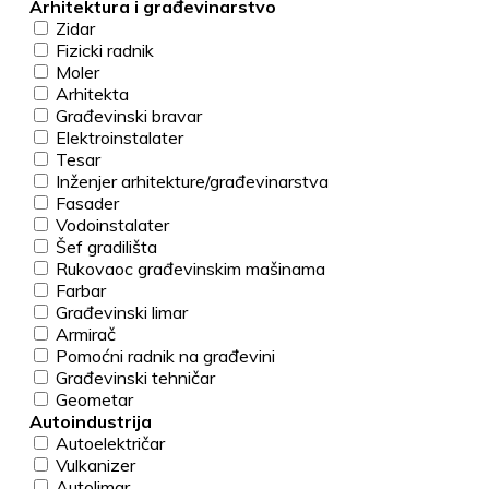
Arhitektura i građevinarstvo
Zidar
Fizicki radnik
Moler
Arhitekta
Građevinski bravar
Elektroinstalater
Tesar
Inženjer arhitekture/građevinarstva
Fasader
Vodoinstalater
Šef gradilišta
Rukovaoc građevinskim mašinama
Farbar
Građevinski limar
Armirač
Pomoćni radnik na građevini
Građevinski tehničar
Geometar
Autoindustrija
Autoelektričar
Vulkanizer
Autolimar