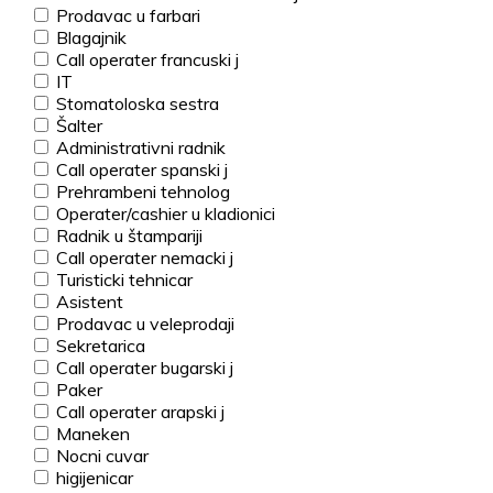
Prodavac u farbari
Blagajnik
Call operater francuski j
IT
Stomatoloska sestra
Šalter
Administrativni radnik
Call operater spanski j
Prehrambeni tehnolog
Operater/cashier u kladionici
Radnik u štampariji
Call operater nemacki j
Turisticki tehnicar
Asistent
Prodavac u veleprodaji
Sekretarica
Call operater bugarski j
Paker
Call operater arapski j
Maneken
Nocni cuvar
higijenicar