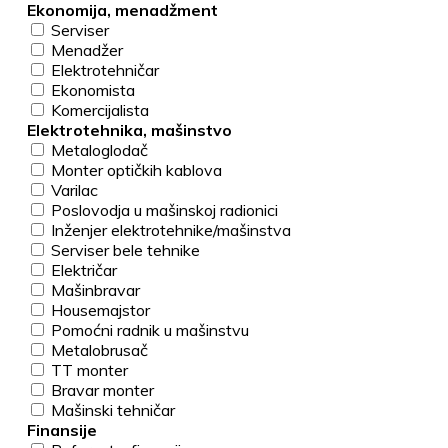
Ekonomija, menadžment
Serviser
Menadžer
Elektrotehničar
Ekonomista
Komercijalista
Elektrotehnika, mašinstvo
Metaloglodač
Monter optičkih kablova
Varilac
Poslovodja u mašinskoj radionici
Inženjer elektrotehnike/mašinstva
Serviser bele tehnike
Električar
Mašinbravar
Housemajstor
Pomoćni radnik u mašinstvu
Metalobrusač
TT monter
Bravar monter
Mašinski tehničar
Finansije