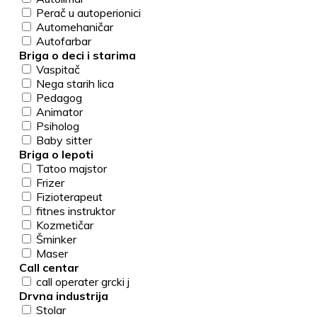
Perač u autoperionici
Automehaničar
Autofarbar
Briga o deci i starima
Vaspitač
Nega starih lica
Pedagog
Animator
Psiholog
Baby sitter
Briga o lepoti
Tatoo majstor
Frizer
Fizioterapeut
fitnes instruktor
Kozmetičar
Šminker
Maser
Call centar
call operater grcki j
Drvna industrija
Stolar