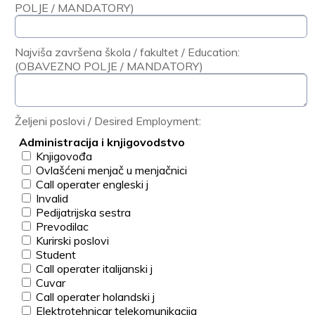
POLJE / MANDATORY)
Najviša završena škola / fakultet / Education:
(OBAVEZNO POLJE / MANDATORY)
Željeni poslovi / Desired Employment:
Administracija i knjigovodstvo
Knjigovođa
Ovlašćeni menjač u menjačnici
Call operater engleski j
Invalid
Pedijatrijska sestra
Prevodilac
Kurirski poslovi
Student
Call operater italijanski j
Cuvar
Call operater holandski j
Elektrotehnicar telekomunikacija