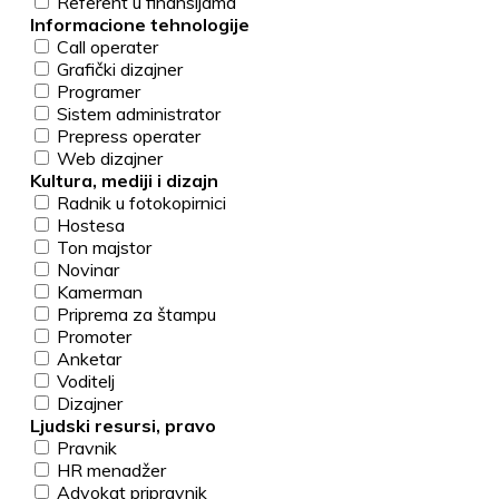
Referent u finansijama
Informacione tehnologije
Call operater
Grafički dizajner
Programer
Sistem administrator
Prepress operater
Web dizajner
Kultura, mediji i dizajn
Radnik u fotokopirnici
Hostesa
Ton majstor
Novinar
Kamerman
Priprema za štampu
Promoter
Anketar
Voditelj
Dizajner
Ljudski resursi, pravo
Pravnik
HR menadžer
Advokat pripravnik