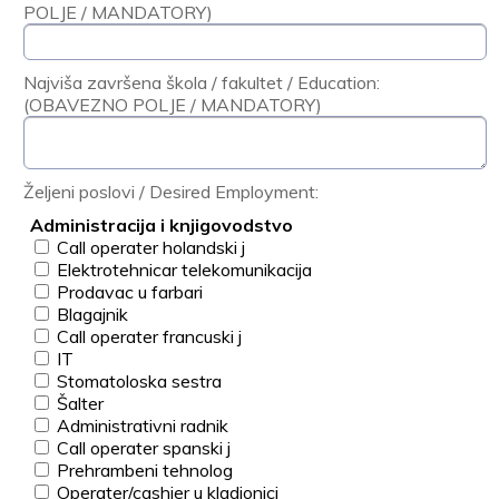
POLJE / MANDATORY)
Najviša završena škola / fakultet / Education:
(OBAVEZNO POLJE / MANDATORY)
Željeni poslovi / Desired Employment:
Administracija i knjigovodstvo
Call operater holandski j
Elektrotehnicar telekomunikacija
Prodavac u farbari
Blagajnik
Call operater francuski j
IT
Stomatoloska sestra
Šalter
Administrativni radnik
Call operater spanski j
Prehrambeni tehnolog
Operater/cashier u kladionici