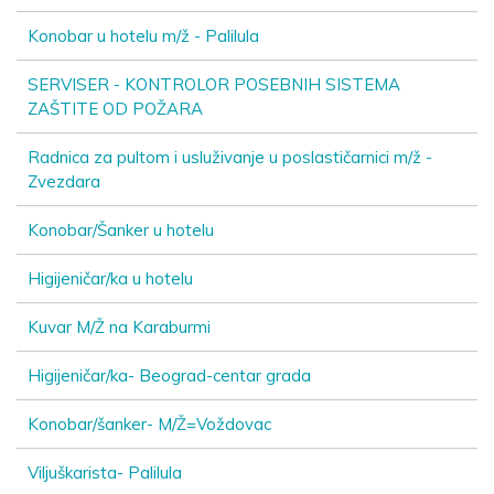
Konobar u hotelu m/ž - Palilula
SERVISER - KONTROLOR POSEBNIH SISTEMA
ZAŠTITE OD POŽARA
Radnica za pultom i usluživanje u poslastičarnici m/ž -
Zvezdara
Konobar/Šanker u hotelu
Higijeničar/ka u hotelu
Kuvar M/Ž na Karaburmi
Higijeničar/ka- Beograd-centar grada
Konobar/šanker- M/Ž=Voždovac
Viljuškarista- Palilula