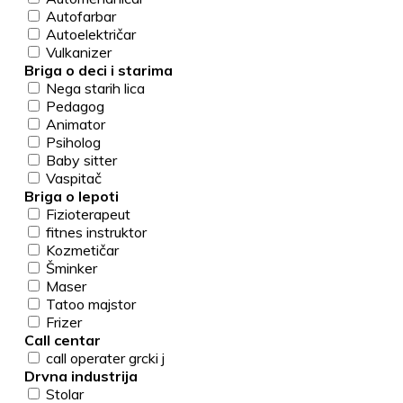
Autofarbar
Autoelektričar
Vulkanizer
Briga o deci i starima
Nega starih lica
Pedagog
Animator
Psiholog
Baby sitter
Vaspitač
Briga o lepoti
Fizioterapeut
fitnes instruktor
Kozmetičar
Šminker
Maser
Tatoo majstor
Frizer
Call centar
call operater grcki j
Drvna industrija
Stolar