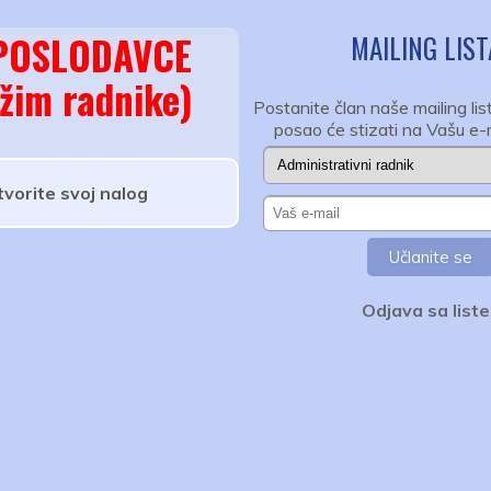
POSLODAVCE
MAILING LIST
ažim radnike)
Postanite član naše mailing lis
posao će stizati na Vašu e-
tvorite svoj nalog
Odjava sa liste