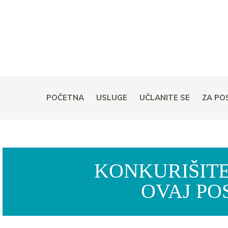
POČETNA
USLUGE
UČLANITE SE
ZA PO
KONKURIŠITE
OVAJ PO