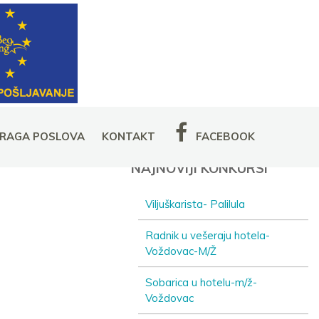
RAGA POSLOVA
KONTAKT
FACEBOOK
NAJNOVIJI KONKURSI
Viljuškarista- Palilula
Radnik u vešeraju hotela-
Voždovac-M/Ž
Sobarica u hotelu-m/ž-
Voždovac