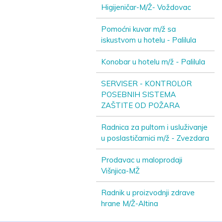
Higijeničar-M/Ž- Voždovac
Pomoćni kuvar m/ž sa
iskustvom u hotelu - Palilula
Konobar u hotelu m/ž - Palilula
SERVISER - KONTROLOR
POSEBNIH SISTEMA
ZAŠTITE OD POŽARA
Radnica za pultom i usluživanje
u poslastičarnici m/ž - Zvezdara
Prodavac u maloprodaji
Višnjica-MŽ
Radnik u proizvodnji zdrave
hrane M/Ž-Altina